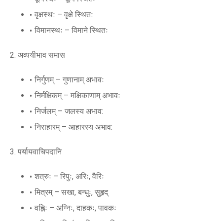
वृक्षस्थः – वृक्षे स्थितः
विमानस्थः – विमाने स्थितः
2. अव्ययीभाव समास
निर्गुणम् – गुणानाम् अभावः
निर्मक्षिकम् – मक्षिकाणाम् अभावः
निर्जलम् – जलस्य अभाव:
निराहारम् – आहारस्य अभाव:
3. पर्यायवाचिपदानि
शत्रुः – रिपुः, अरिः, वैरिः
मित्रम् – सखा, बन्धुः, सुहृद्
वह्निः – अग्निः, दाहकः, पावकः