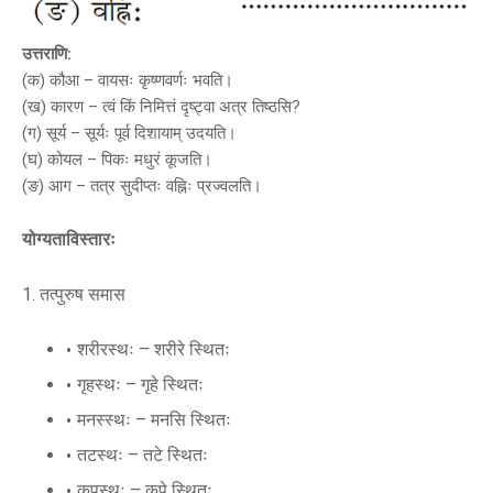
उत्तराणि:
(क) कौआ – वायसः कृष्णवर्णः भवति।
(ख) कारण – त्वं किं निमित्तं दृष्ट्वा अत्र तिष्ठसि?
(ग) सूर्य – सूर्यः पूर्व दिशायाम् उदयति।
(घ) कोयल – पिकः मधुरं कूजति।
(ङ) आग – तत्र सुदीप्तः वह्निः प्रज्वलति।
योग्यताविस्तारः
1. तत्पुरुष समास
शरीरस्थः – शरीरे स्थितः
गृहस्थः – गृहे स्थितः
मनस्स्थः – मनसि स्थितः
तटस्थः – तटे स्थितः
कूपस्थः – कूपे स्थितः