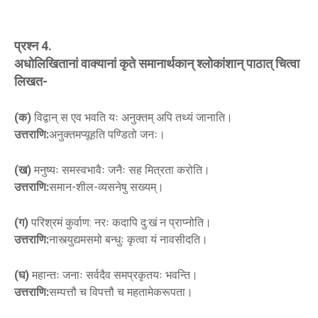
प्रश्न 4.
अधोलिखितानां वाक्यानां कृते समानार्थकान् श्लोकांशान् पाठात् चित्वा
लिखत-
(क)
विद्वान् स एव भवति यः अनुक्तम् अपि तथ्यं जानाति।
उत्तराणि:
अनुक्तमप्यूहति पण्डितो जनः।
(ख)
मनुष्यः समस्वभावैः जनैः सह मित्रता करोति।
उत्तराणि:
समान-शील-व्यसनेषु सख्यम्।
(ग)
परिश्रमं कुर्वाण: नरः कदापि दु:खं न प्राप्नोति।
उत्तराणि:
नास्त्युद्यमसमो बन्धुः कृत्वा यं नावसीदति।
(घ)
महान्तः जनाः सर्वदैव समप्रकृतयः भवन्ति।
उत्तराणि:
सम्पत्तौ च विपत्तौ च महतामेकरूपता।