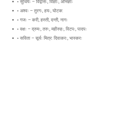
सुधियः – विद्वांसः, विज्ञाः, अभिज्ञाः
अश्वः – तुरगः, हयः, घोटक:
गजः – करी, हस्ती, दन्ती, नागः
वक्षः – द्रुमः, तरुः, महीरुहः, विटपः, पादपः
सविता – सूर्यः मित्र: दिवाकरः, भास्करः