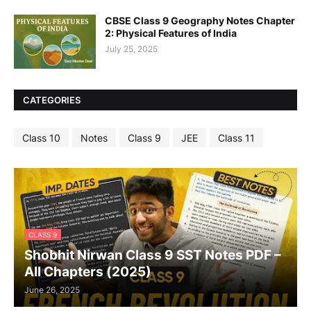
CBSE Class 9 Geography Notes Chapter
2: Physical Features of India
July 25, 2025
CATEGORIES
Class 10
Notes
Class 9
JEE
Class 11
CLASS 9
Shobhit Nirwan Class 9 SST Notes PDF –
All Chapters (2025)
June 26, 2025