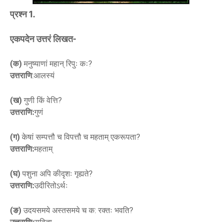
प्रश्न 1.
एकपदेन उत्तरं लिखत-
(क)
मनुष्याणां महान् रिपुः कः?
उत्तराणि
:आलस्यं
(ख)
गुणी किं वेत्ति?
उत्तराणि:
गुणं
(ग)
केषां सम्पत्तौ च विपत्तौ च महताम् एकरूपता?
उत्तराणि:
महताम्
(घ)
पशुना अपि कीदृशः गृह्यते?
उत्तराणि:
उदीरितोऽर्थः
(ङ)
उदयसमये अस्तसमये च क: रक्तः भवति?