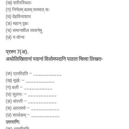
(ख) शरीरस्थितः
(ग) निर्गतम् बलम् यस्मात् सः
(घ) देहविनाशाय
(ङ) महान् वृक्षः
(च) समानशील व्यसनेषु
(छ) न योग्य:
प्रश्न 7(अ).
अधोलिखितानां पदानां विलोमपदानि पाठात चित्वा लिखत-
(क) प्रसीदति – ___________
(ख) मूर्खः – ___________
(ग) बली – ___________
(घ) सुलभः – ___________
(ङ) संपत्ती – ___________
(च) अस्तमये – ___________
(छ) सार्थकम् – ___________
उत्तराणि:
(क) अवसीदति