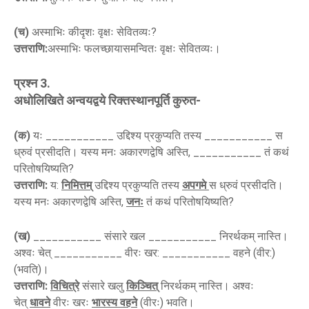
(च)
अस्माभिः कीदृशः वृक्षः सेवितव्यः?
उत्तराणि:
अस्माभिः फलच्छायासमन्वितः वृक्षः सेवितव्यः।
प्रश्न 3.
अधोलिखिते अन्वयद्वये रिक्तस्थानपूर्ति कुरुत-
(क)
यः ___________ उद्दिश्य प्रकुप्यति तस्य ___________ स
ध्रुवं प्रसीदति। यस्य मनः अकारणद्वेषि अस्ति, ___________ तं कथं
परितोषयिष्यति?
उत्तराणि:
य:
निमित्तम्
उद्दिश्य प्रकुप्यति तस्य
अपगमे
स ध्रुवं प्रसीदति।
यस्य मनः अकारणद्वेषि अस्ति,
जनः
तं कथं परितोषयिष्यति?
(ख)
___________ संसारे खल ___________ निरर्थकम् नास्ति।
अश्वः चेत् ___________ वीरः खर: ___________ वहने (वीर:)
(भवति)।
उत्तराणि:
विचित्रे
संसारे खलु
किञ्चित्
निरर्थकम् नास्ति। अश्वः
चेत्
धावने
वीरः खरः
भारस्य वहने
(वीरः) भवति।