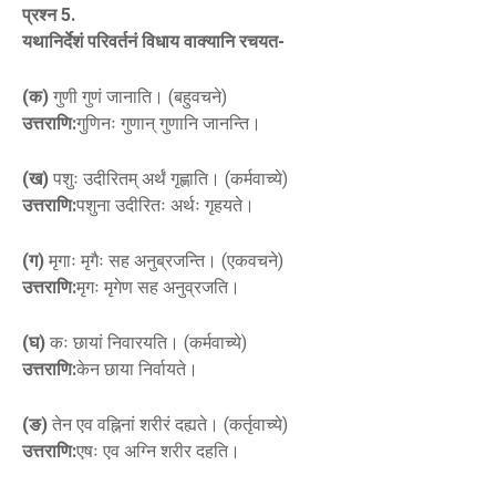
प्रश्न 5.
यथानिर्देशं परिवर्तनं विधाय वाक्यानि रचयत-
(क)
गुणी गुणं जानाति। (बहुवचने)
उत्तराणि:
गुणिनः गुणान् गुणानि जानन्ति।
(ख)
पशुः उदीरितम् अर्थं गृह्णाति। (कर्मवाच्ये)
उत्तराणि:
पशुना उदीरितः अर्थः गृहयते।
(ग)
मृगाः मृगैः सह अनुब्रजन्ति। (एकवचने)
उत्तराणि:
मृगः मृगेण सह अनुव्रजति।
(घ)
कः छायां निवारयति। (कर्मवाच्ये)
उत्तराणि:
केन छाया निर्वायते।
(ङ)
तेन एव वह्निनां शरीरं दह्यते। (कर्तृवाच्ये)
उत्तराणि:
एषः एव अग्नि शरीर दहति।