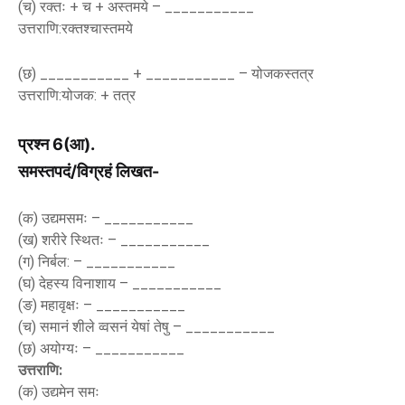
(च) रक्तः + च + अस्तमये – ___________
उत्तराणि:रक्तश्चास्तमये
(छ) ___________ + ___________ – योजकस्तत्र
उत्तराणि:योजक: + तत्र
प्रश्न 6(आ).
समस्तपदं/विग्रहं लिखत-
(क) उद्यमसमः – ___________
(ख) शरीरे स्थितः – ___________
(ग) निर्बल: – ___________
(घ) देहस्य विनाशाय – ___________
(ङ) महावृक्षः – ___________
(च) समानं शीले व्वसनं येषां तेषु – ___________
(छ) अयोग्यः – ___________
उत्तराणि:
(क) उद्यमेन समः