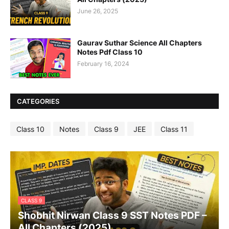
June 26, 2025
Gaurav Suthar Science All Chapters
Notes Pdf Class 10
February 16, 2024
CATEGORIES
Class 10
Notes
Class 9
JEE
Class 11
CLASS 9
Shobhit Nirwan Class 9 SST Notes PDF –
All Chapters (2025)