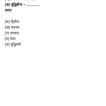
(ङ) बुद्धिहीना – …………..
उत्तर:
(क) द्वितीयः
(ख) श्रुत्वा
(ग) पश्चात्
(घ) वेला
(ङ) बुद्धिमती