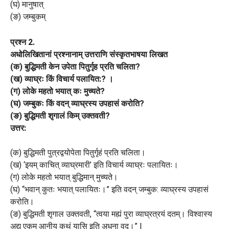
(घ) मानुषात्
(ङ) जम्बुकम्
प्रश्न 2.
अधोलिखितानां प्रश्नानाम् उत्तराणि संस्कृतभाषया लिखत
(क) बुद्धिमती केन उपेता पितुर्गृह प्रति चलिता?
(ख) व्याघ्रः किं विचार्य पलायित:? ।
(ग) लोके महतो भयात् कः मुच्यते?
(घ) जम्बुकः किं वदन् व्याघ्रस्य उपहासं करोति?
(ङ) बुद्धिमती शृगालं किम् उक्तवती?
उत्तर:
(क) बुद्धिमती पुत्रद्वयोपेता पितुर्गृहं प्रति चलिता।
(ख) ‘इयम् काचित् व्याघ्रमारी’ इति विचार्य व्याघ्रः पलायितः।
(ग) लोके महतो भयात् बुद्धिमान् मुच्यते।
(घ) “भवान् कुतः भयात् पलायितः।” इति वदन् जम्बुक: व्याघ्रस्य उपहासं
करोति।
(ङ) बुद्धिमती शृगाल उक्तवती, “त्वया मह्यं पुरा व्याघ्रत्रयं दतम्। विश्वास्य
अद्य एकम् आनीय कथं यासि इति अधुना वद।” |