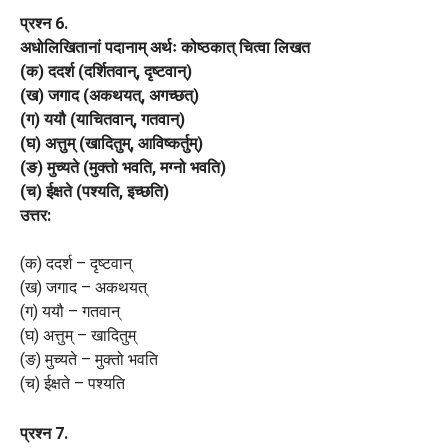
प्रश्न 6.
अधोलिखितानां पदानाम् अर्थः कोष्ठकात् चित्वा लिखत
(क) ददर्श (दर्शितवान्, दृष्टवान्)
(ख) जगाद (अकथयत्, अगच्छत्)
(ग) ययौ (याचितवान्, गतवान्)
(घ) अत्तुम् (खादितुम्, आविष्कर्तुम्)
(ङ) मुच्यते (मुक्तो भवति, मग्नो भवति)
(च) ईक्षते (पश्यति, इच्छति)
उत्तर:
(क) ददर्श – दृष्टवान्
(ख) जगाद – अकथयत्
(ग) ययौ – गतवान्
(घ) अत्तुम् – खादितुम्
(ङ) मुच्यते – मुक्तो भवति
(च) ईक्षते – पश्यति
प्रश्न 7.