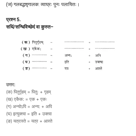
(ज) गलबद्धशृगालक: व्याघ्रः पुनः पलायितः।
प्रश्न 5.
सधिं/सन्धिविच्छेदं वा कुरुत–
उत्तर:
(क) पितुर्गृहम् = पितुः + गृहम्
(ख) एकैक: = एक + एकः
(ग) अन्योऽपि = अन्य: + अपि
(घ) इत्युक्त्वा = इति + उक्त्वा
(ङ) यत्रास्ते = यत्र + आस्ते