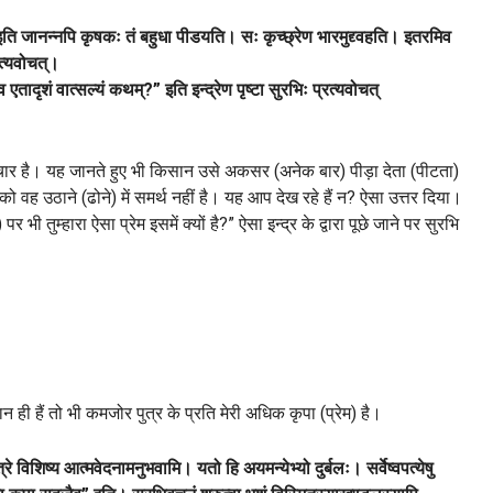
ीन इति जानन्नपि कृषकः तं बहुधा पीडयति। सः कृच्छ्रेण भारमुद्द्वहति। इतरमिव
रत्यवोचत्।
व एतादृशं वात्सल्यं कथम्?” इति इन्द्रेण पृष्टा सुरभिः प्रत्यवोचत्
ह लाचार है। यह जानते हुए भी किसान उसे अकसर (अनेक बार) पीड़ा देता (पीटता)
 वह उठाने (ढोने) में समर्थ नहीं है। यह आप देख रहे हैं न? ऐसा उत्तर दिया।
पर भी तुम्हारा ऐसा प्रेम इसमें क्यों है?” ऐसा इन्द्र के द्वारा पूछे जाने पर सुरभि
ान ही हैं तो भी कमजोर पुत्र के प्रति मेरी अधिक कृपा (प्रेम) है।
रे विशिष्य आत्मवेदनामनुभवामि। यतो हि अयमन्येभ्यो दुर्बलः। सर्वेष्वपत्येषु