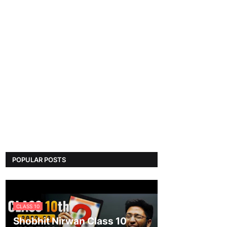
POPULAR POSTS
CLASS 10
Shobhit Nirwan Class 10