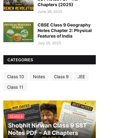
Chapters (2025)
June 26, 2025
CBSE Class 9 Geography
Notes Chapter 2: Physical
Features of India
July 25, 2025
CATEGORIES
Class 10
Notes
Class 9
JEE
Class 11
CLASS 9
Shobhit Nirwan Class 9 SST
Notes PDF – All Chapters