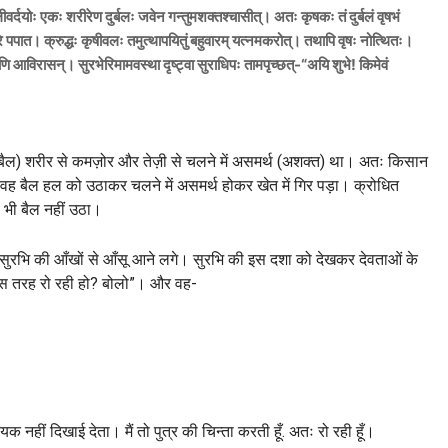
ः बलीवर्दयोः एकः शरीरेण दुर्बलः जवेन गन्तुमशक्तश्चासीत्। अतः कृषकः तं दुर्बलं वृषभं
े पपात। क्रुद्धः कृषीवलः तमुत्थापयितुं बहुवारम् यत्नमकरोत्। तथापि वृषः नोत्थितः।
ामश्रूणि आविरासन्। सुरभेरिमामवस्था दृष्ट्वा सुराधिपः तामपृच्छत्-“अयि शुभे! किमेवं
 (बैल) शरीर से कमज़ोर और तेज़ी से चलने में असमर्थ (अशक्त) था। अतः किसान
। वह बैल हल को उठाकर चलने में असमर्थ होकर खेत में गिर पड़ा। क्रोधित
 भी बैल नहीं उठा।
ता सुरभि की आँखों से आँसू आने लगे। सुरभि की इस दशा को देखकर देवताओं के
ों इस तरह रो रही हो? बोलो”। और वह-
 नहीं दिखाई देता। मैं तो पुत्र की चिन्ता करती हूँ. अतः रो रही हूँ।