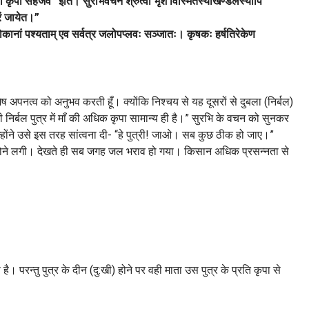
ा कृपा सहजैव” इति। सुरभिवचनं श्रुत्वा भृशं विस्मितस्याखण्डलस्यापि
्रं जायेत।”
कानां पश्यताम् एव सर्वत्र जलोपप्लवः सञ्जातः। कृषकः हर्षतिरेकेण
 विशेष अपनत्व को अनुभव करती हूँ। क्योंकि निश्चय से यह दूसरों से दुबला (निर्बल)
 भी निर्बल पुत्र में माँ की अधिक कृपा सामान्य ही है।” सुरभि के वचन को सुनकर
्होंने उसे इस तरह सांत्वना दी- “हे पुत्री! जाओ। सब कुछ ठीक हो जाए।”
षा होने लगी। देखते ही सब जगह जल भराव हो गया। किसान अधिक प्रसन्नता से
है। परन्तु पुत्र के दीन (दु:खी) होने पर वही माता उस पुत्र के प्रति कृपा से