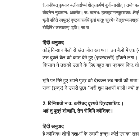
1. कश्चित् कृषकः बलीवर्दाभ्यां क्षेत्रकर्षणं कुर्वन्नासीत्। तयो
तोदनेन नुद्यमानः अवर्तत। सः ऋषभः हलमूवा गन्तुमशक्तः क्षेत्र
भूमौ पतिते स्वपुत्रं दृष्ट्वा सर्वधेनूनां मातुः सुरभेः नेत्राभ्य
रोदिषि? उच्यताम्” इति। सा च
हिंदी अनुवाद
कोई किसान बैलों से खेत जोत रहा था। उन बैलों में एक
उस दुबले बैल को कष्ट देते हुए (ज़बरदस्ती) हाँकने लगा
किसान ने उसको उठाने के लिए बहुत बार प्रयत्न किए, तो
भूमि पर गिरे हुए अपने पुत्र को देखकर सब गायों की मा
राजा (इन्द्र) ने उससे पूछा-“अरी शुभ लक्षणों वाली! क्य
2. विनिपातो न वः कश्चिद् दृश्यते त्रिदशाधिपः।
अहं तु पुत्रं शोचामि, तेन रोदिमि कौशिक!॥
हिंदी अनुवाद
हे कौशिक! तीनों दशाओं के स्वामी इन्द्र! कोई उसका सहायक