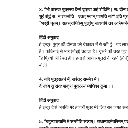
3. “भो वासव! पुत्रस्य दैन्यं दृष्ट्वा अहं रोदिमि। सः द
धुरं वोढुं सः न शक्नोति। एतत् भवान् पश्यति न?” इति प्
“भद्रे! नूनम्। सहस्राधिकेषु पुत्रेषु सत्स्वपि तव अस्मिन्ने
हिंदी अनुवाद
हे इन्द्र! पुत्र की दीनता को देखकर मैं रो रही हूँ। व
है। कठिनाई से भार (बोझ) उठाता है। दूसरे की तरह जुए को
“हे प्रिये! निश्चित ही। हजारों अधिक पुत्रों के रहने (होने) 
बोली-
4. यदि पुत्रसहनं में, सर्वत्र सममेव में।
दीनस्य तु सतः शक्र! पुत्रस्याभ्यधिका कृपा।।
हिंदी अनुवाद
हे इन्द्र देव! जबकि मेरे हजारों पुत्र मेरे लिए सब जगह सम
5. “बहून्यपत्यानि मे सन्तीति सत्यम्। तथाप्यहमेतस्मिन् पत्