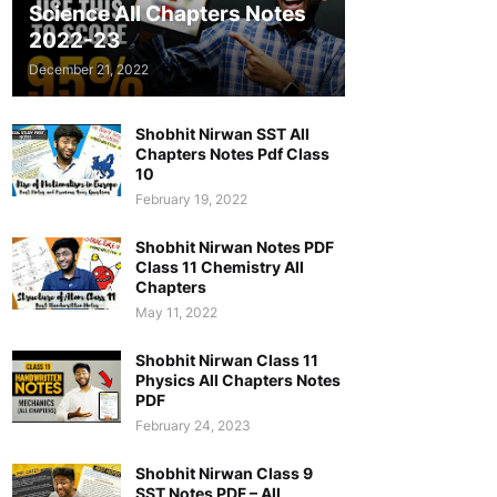
Science All Chapters Notes
2022-23
December 21, 2022
Shobhit Nirwan SST All
Chapters Notes Pdf Class
10
February 19, 2022
Shobhit Nirwan Notes PDF
Class 11 Chemistry All
Chapters
May 11, 2022
Shobhit Nirwan Class 11
Physics All Chapters Notes
PDF
February 24, 2023
Shobhit Nirwan Class 9
SST Notes PDF – All