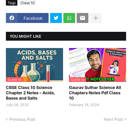
Tags
Class 10
Facebook
YOU MIGHT LIKE
CLASS 10
CLASS 10
CBSE Class 10 Science
Gaurav Suthar Science All
Chapter 2 Notes – Acids,
Chapters Notes Pdf Class
Bases and Salts
10
July 08, 2025
February 16, 2024
Previous Post
Next Post