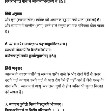
स्थिरीभवति मांसं च व्यायामाभिरतस्य च ॥5॥
हिंदी अनुवाद
और इस (व्यायामशील) व्यक्ति को अचानक बुढ़ापा नहीं आता (दबाता) है।
और व्यायाम में तल्लीन (लोग) रहने वाले मनुष्य का मांस परिपक्व होता जाता
है।
6. व्यायामस्विन्नगात्रस्य पद्भ्यामुवर्तितस्य च।
व्याधयो नोपसर्पन्ति वैनतेयमिवोरगाः
वयोरूपगुणीनमपि कुर्यात्सुदर्शनम् ॥6॥
हिंदी अनुवाद
व्यायाम के कारण पसीने से लथपथ शरीर वाले के और दोनों पैरों से ऊपर
उठने वाले व्यायाम करने वाले के पास रोग वैसे ही नहीं आते हैं जैसे गरुड़ के
पास साँप। व्यायाम से आयु, रूप तथा गुणों से हीन व्यक्ति भी सुन्दर दिखाई
देने लगता है।
7. व्यायाम कुर्वतो नित्यं विरुद्धमपि भोजनम्।
विदग्धमविदग्धं वा निर्दोष परिपच्यते ।।7।।